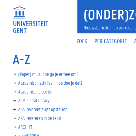
(ONDER)Z
Nieuwsberichten en praktische
ZOEK
PER CATEGORIE
A-Z
(Paper) mills: hoe ga je ermee om?
Academisch schrijven: hoe doe je dat?
Academische poster
ACM digital library
APA: referentielijst opstellen
APA: refereren in de tekst
ARCH-IT
archINFORM