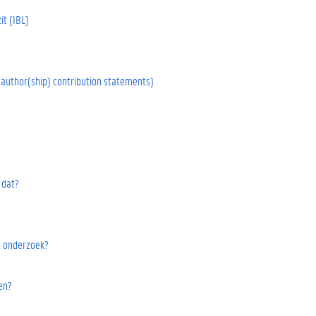
it (IBL)
 author(ship) contribution statements)
 dat?
n onderzoek?
en?