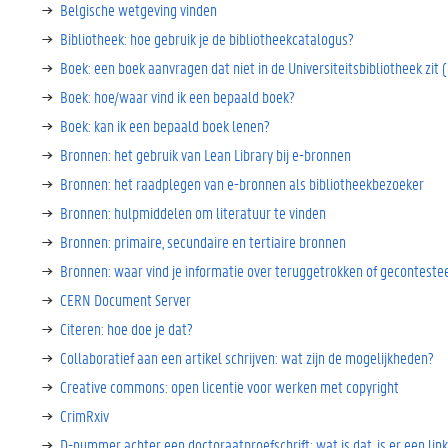
Belgische wetgeving vinden
Bibliotheek: hoe gebruik je de bibliotheekcatalogus?
Boek: een boek aanvragen dat niet in de Universiteitsbibliotheek zit (
Boek: hoe/waar vind ik een bepaald boek?
Boek: kan ik een bepaald boek lenen?
Bronnen: het gebruik van Lean Library bij e-bronnen
Bronnen: het raadplegen van e-bronnen als bibliotheekbezoeker
Bronnen: hulpmiddelen om literatuur te vinden
Bronnen: primaire, secundaire en tertiaire bronnen
Bronnen: waar vind je informatie over teruggetrokken of geconteste
CERN Document Server
Citeren: hoe doe je dat?
Collaboratief aan een artikel schrijven: wat zijn de mogelijkheden?
Creative commons: open licentie voor werken met copyright
CrimRxiv
D-nummer achter een doctoraatproefschrift: wat is dat, is er een link