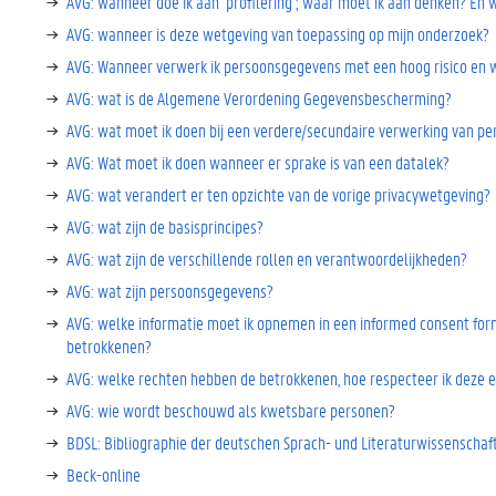
AVG: wanneer doe ik aan ‘profilering’; waar moet ik aan denken? En 
AVG: wanneer is deze wetgeving van toepassing op mijn onderzoek?
AVG: Wanneer verwerk ik persoonsgegevens met een hoog risico en 
AVG: wat is de Algemene Verordening Gegevensbescherming?
AVG: wat moet ik doen bij een verdere/secundaire verwerking van p
AVG: Wat moet ik doen wanneer er sprake is van een datalek?
AVG: wat verandert er ten opzichte van de vorige privacywetgeving?
AVG: wat zijn de basisprincipes?
AVG: wat zijn de verschillende rollen en verantwoordelijkheden?
AVG: wat zijn persoonsgegevens?
AVG: welke informatie moet ik opnemen in een informed consent fo
betrokkenen?
AVG: welke rechten hebben de betrokkenen, hoe respecteer ik deze 
AVG: wie wordt beschouwd als kwetsbare personen?
BDSL: Bibliographie der deutschen Sprach- und Literaturwissenschaf
Beck-online