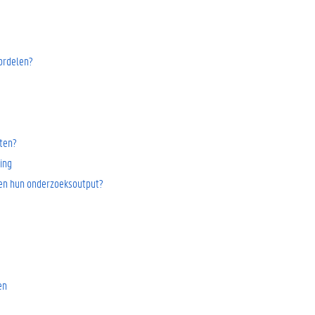
oordelen?
cten?
ing
 en hun onderzoeksoutput?
en