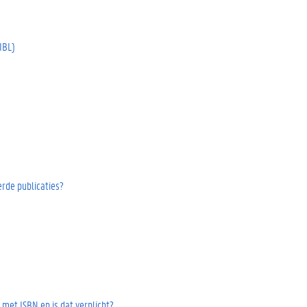
IBL)
erde publicaties?
 met ISBN en is dat verplicht?