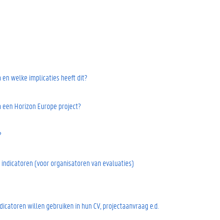
 en welke implicaties heeft dit?
in een Horizon Europe project?
?
e indicatoren (voor organisatoren van evaluaties)
dicatoren willen gebruiken in hun CV, projectaanvraag e.d.