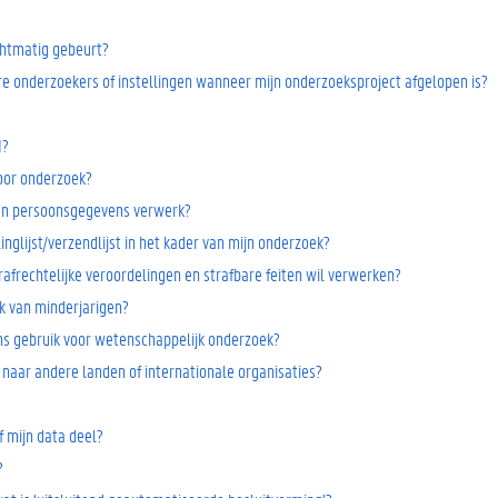
chtmatig gebeurt?
 onderzoekers of instellingen wanneer mijn onderzoeksproject afgelopen is?
I?
voor onderzoek?
van persoonsgegevens verwerk?
glijst/verzendlijst in het kader van mijn onderzoek?
frechtelijke veroordelingen en strafbare feiten wil verwerken?
k van minderjarigen?
ns gebruik voor wetenschappelijk onderzoek?
naar andere landen of internationale organisaties?
 mijn data deel?
?