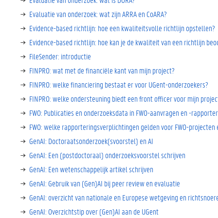
Evaluatie van onderzoek: wat zijn ARRA en CoARA?
Evidence-based richtlijn: hoe een kwaliteitsvolle richtlijn opstellen?
Evidence-based richtlijn: hoe kan je de kwaliteit van een richtlijn be
FileSender: introductie
FINPRO: wat met de financiële kant van mijn project?
FINPRO: welke financiering bestaat er voor UGent-onderzoekers?
FINPRO: welke ondersteuning biedt een front officer voor mijn proje
FWO: Publicaties en onderzoeksdata in FWO-aanvragen en -rapporter
FWO: welke rapporteringsverplichtingen gelden voor FWO-projecten
GenAI: Doctoraatsonderzoek(svoorstel) en AI
GenAI: Een (postdoctoraal) onderzoeksvoorstel schrijven
GenAI: Een wetenschappelijk artikel schrijven
GenAI: Gebruik van (Gen)AI bij peer review en evaluatie
GenAI: overzicht van nationale en Europese wetgeving en richtsnoer
GenAI: Overzichtstip over (Gen)AI aan de UGent