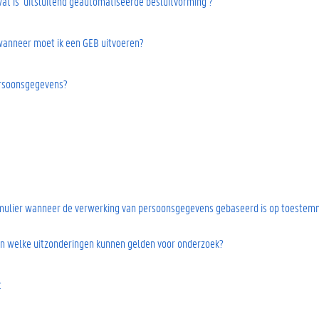
wat is ‘uitsluitend geautomatiseerde besluitvorming’?
wanneer moet ik een GEB uitvoeren?
ersoonsgegevens?
rmulier wanneer de verwerking van persoonsgegevens gebaseerd is op toestem
en welke uitzonderingen kunnen gelden voor onderzoek?
t