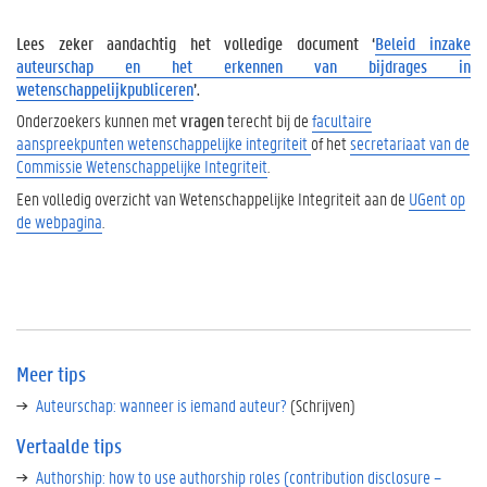
s
Lees zeker aandachtig het volledige document ‘
Beleid inzake
V
auteurschap en het erkennen van bijdrages in
e
wetenschappelijkpubliceren
’.
r
t
Onderzoekers kunnen met
vragen
terecht bij de
facultaire
a
aanspreekpunten wetenschappelijke integriteit
of het
secretariaat van de
a
Commissie Wetenschappelijke Integriteit
.
l
Een volledig overzicht van Wetenschappelijke Integriteit aan de
UGent op
d
de webpagina
.
e
t
i
p
s
Meer tips
Auteurschap: wanneer is iemand auteur?
(Schrijven)
Vertaalde tips
Authorship: how to use authorship roles (contribution disclosure –