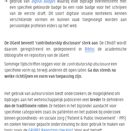
e
gebruik van
digital badges
waarbij elke bijdrage overeenstemt met
r
een specifiek gekleurde badge bv. een rode badge voor het schrijven
t
van de eerste draft. Dit soort digitale visuele kentekens kennen
o
verschillende vormen en kunnen vaak toegevoegd worden aan
o
persoonlijke profielen elders op het web.
l
s
De UGent beveelt ‘contributorship disclosure’ sterk aan
. De CRediT wordt
v
daarom geregistreerd en gedeponeerd in
Biblio
, de academische
o
bibliografie en repository van de UGent.
o
r
Sommige tijdschriften leggen voor de
contributorship disclosure
een
c
specifieke vorm op, terwijl anderen dit open laten.
Ga dus steeds na
o
welke richtlijnen en vorm van toepassing zijn.
n
t
r
Het gebruik van auteursrollen biedt onderzoekers de mogelijkheid om
i
bijdrages aan het wetenschappelijk publiceren veel
breder
te definiëren
b
dan de traditionele rollen
. Ze hebben in het bijzonder aandacht voor
u
specifieke categorieën zoals bv. patiënten en het publiek bij onderzoek
t
binnen gezondheids- en sociale zorg (‘Patient & Public Involvement’ - PPI)
o
en zoeken hiervoor gepaste ondersteuning bv. door gebruik te maken van
r
tools zoals
de
GRIPP2 Reporting checklist
. Voor wat betreft