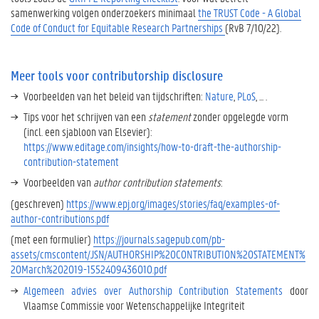
s
samenwerking
volgen onderzoekers minimaal
the TRUST Code - A Global
h
Code of Conduct for Equitable Research Partnerships
(RvB 7/10/22).
i
p
d
Meer tools voor contributorship disclosure
i
Voorbeelden van het beleid van tijdschriften:
Nature
,
PLoS
, ... .
s
c
Tips voor het schrijven van een
statement
zonder opgelegde vorm
l
(incl. een sjabloon van Elsevier):
o
https://www.editage.com/insights/how-to-draft-the-authorship-
s
contribution-statement
u
Voorbeelden van
author contribution statements
:
r
(geschreven)
https://www.epj.org/images/stories/faq/examples-of-
e
author-contributions.pdf
M
(met een formulier)
https://journals.sagepub.com/pb-
e
assets/cmscontent/JSN/AUTHORSHIP%20CONTRIBUTION%20STATEMENT%
e
20March%202019-1552409436010.pdf
r
t
Algemeen advies over Authorship Contribution Statements
door
i
Vlaamse Commissie voor Wetenschappelijke Integriteit
p