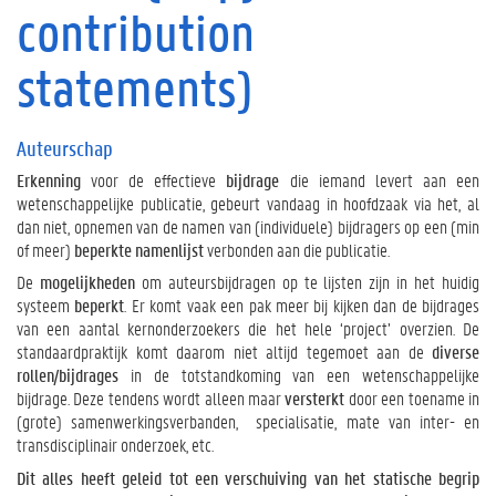
contribution
h
a
statements)
p
V
a
Auteurschap
n
‘
Erkenning
voor de effectieve
bijdrage
die iemand levert aan een
a
wetenschappelijke publicatie, gebeurt vandaag in hoofdzaak via het, al
u
dan niet, opnemen van de namen van (individuele) bijdragers op een (min
t
of meer)
beperkte namenlijst
verbonden aan die publicatie.
h
De
mogelijkheden
om auteursbijdragen op te lijsten zijn in het huidig
o
systeem
beperkt
. Er komt vaak een pak meer bij kijken dan de bijdrages
r
van een aantal kernonderzoekers die het hele ‘project’ overzien. De
s
standaardpraktijk komt daarom niet altijd tegemoet aan de
diverse
h
rollen/bijdrages
in de totstandkoming van een wetenschappelijke
i
bijdrage. Deze tendens wordt alleen maar
versterkt
door een toename in
p
(grote) samenwerkingsverbanden,
specialisatie, mate van inter- en
’
transdisciplinair onderzoek, etc.
n
a
Dit alles heeft geleid tot een verschuiving van het statische begrip