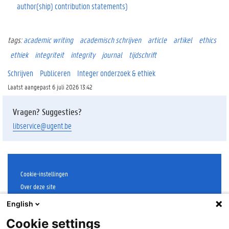
author(ship) contribution statements)
tags:
academic writing
academisch schrijven
article
artikel
ethics
ethiek
integriteit
integrity
journal
tijdschrift
Schrijven
Publiceren
Integer onderzoek & ethiek
Laatst aangepast 6 juli 2026 13:42
Vragen? Suggesties?
libservice@ugent.be
Cookie-instellingen
Over deze site
Disclaimer
English
Cookies
Cookie settings
Toegankelijkheid