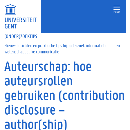
MENU
(ONDER)ZOEKTIPS
Nieuwsberichten en praktische tips bij onderzoek, informatiebeheer en
wetenschappelijke communicatie
Auteurschap: hoe
Op
deze
auteursrollen
pagina
A
gebruiken (contribution
u
t
disclosure –
e
u
r
author(ship)
s
c