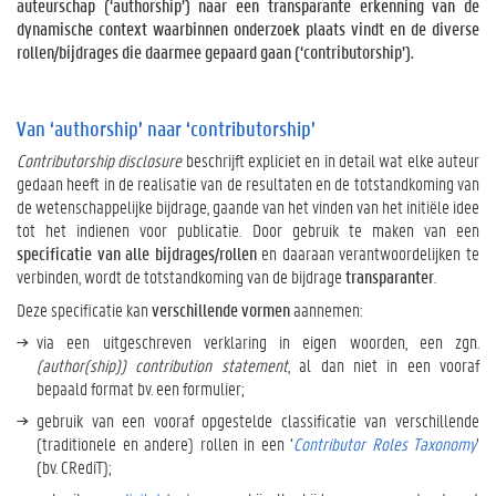
a
auteurschap (‘authorship’) naar een transparante erkenning van de
r
dynamische context waarbinnen onderzoek plaats vindt en de diverse
‘
rollen/bijdrages die daarmee gepaard gaan (‘contributorship’).
c
o
n
Van ‘authorship’ naar ‘contributorship’
t
Contributorship disclosure
beschrijft expliciet en in detail wat elke auteur
r
gedaan heeft in de realisatie van de resultaten en de totstandkoming van
i
de wetenschappelijke bijdrage, gaande van het vinden van het initiële idee
b
tot het indienen voor publicatie. Door gebruik te maken van een
u
specificatie van alle bijdrages/rollen
en daaraan verantwoordelijken te
t
verbinden, wordt de totstandkoming van de bijdrage
transparanter
.
o
r
Deze specificatie kan
verschillende vormen
aannemen:
s
via een uitgeschreven verklaring in eigen woorden, een zgn.
h
(author(ship))
contribution statement
, al dan niet in een vooraf
i
bepaald format bv. een formulier;
p
’
gebruik van een vooraf opgestelde classificatie van verschillende
(traditionele en andere) rollen in een ‘
Contributor Roles Taxonomy
’
M
(bv. CRediT);
e