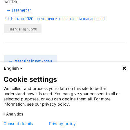
worden …
Lees verder
EU
Horizon 2020
open science
research data management
Financiering / GISMO
Meer tips in het Engels
English
Cookie settings
Tags
Cookie-instellingen
We collect and process your data on this site to better
a
Over deze site
understand how it is used. You can give your consent to all or
c
Disclaimer
selected purposes, or you can decline them all. For more
a
information, see our privacy policy.
Cookies
d
Toegankelijkheid
Analytics
e
Aanmelden
m
Consent details
Privacy policy
i
Feedback
:
libservice@ugent.be
.