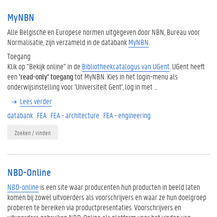
MyNBN
Alle Belgische en Europese normen uitgegeven door NBN, Bureau voor
Normalisatie, zijn verzameld in de databank
MyNBN
.
Toegang
Klik op "Bekijk online" in de
Bibliotheekcatalogus van UGent
. UGent heeft
een
'read-only' toegang
tot MyNBN. Kies in het login-menu als
onderwijsinstelling voor 'Universiteit Gent', log in met …
Lees verder
databank
FEA
FEA - architecture
FEA - engineering
Zoeken / vinden
NBD-Online
NBD-online
is een site waar producenten hun producten in beeld laten
komen bij zowel uitvoerders als voorschrijvers en waar ze hun doelgroep
proberen te bereiken via productpresentaties. Voorschrijvers en