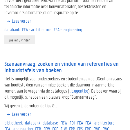
uitvoerders gebruiken NBD-Online als platform voor het vinden van
technische informatie over bouwmaterialen, bestekteksten en
leveranciersinformatie, of om inspiratie op te …
Lees verder
databank
FEA - architecture
FEA - engineering
Zoeken / vinden
Scanaanvraag: zoeken en vinden van referenties en
inhoudstafels van boeken
Het is mogelijk voor onderzoekers en studenten aan de UGent om scans
van hoofdstukken van sommige boeken, die daarvoor in aanmerking
komen, aan te vragen via de catalogus (
lib.ugent.be
). De boeken waarbij
dit mogelijk is, hebben een blauwe knop "Scanaanvraag".
Wij geven je de volgende tips & …
Lees verder
bibliotheek
databank
database
FBW
FDI
FEA
FEA - architecture
FEA - engineering
FEB
FFW
FGE
FLW
FPP
FPS
FRE
FWE
FWO