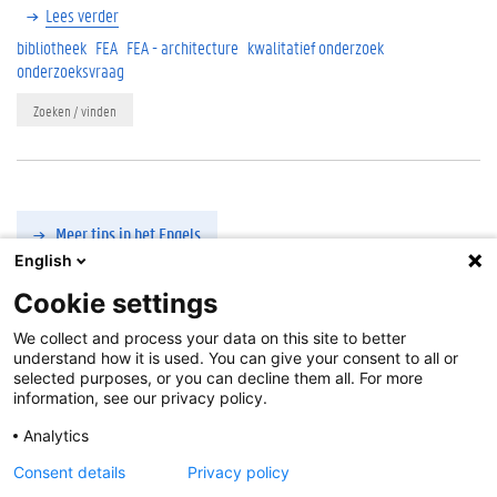
Lees verder
bibliotheek
FEA
FEA - architecture
kwalitatief onderzoek
onderzoeksvraag
Zoeken / vinden
Meer tips in het Engels
English
Cookie settings
Tags
Cookie-instellingen
We collect and process your data on this site to better
a
Over deze site
understand how it is used. You can give your consent to all or
c
Disclaimer
selected purposes, or you can decline them all. For more
a
information, see our privacy policy.
Cookies
d
Toegankelijkheid
Analytics
e
Aanmelden
m
Consent details
Privacy policy
i
Feedback
:
libservice@ugent.be
.