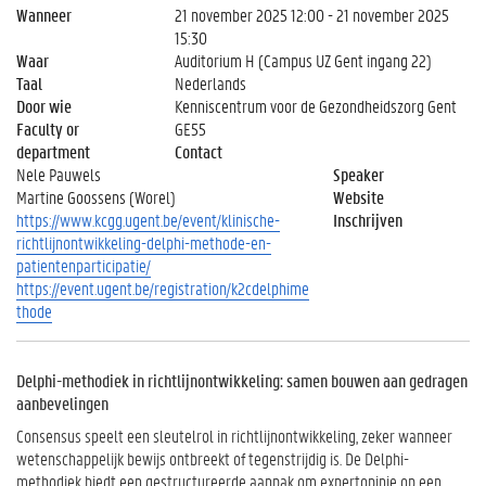
Wanneer
21 november 2025 12:00 - 21 november 2025
15:30
Waar
Auditorium H (Campus UZ Gent ingang 22)
Taal
Nederlands
Door wie
Kenniscentrum voor de Gezondheidszorg Gent
Faculty or
GE55
department
Contact
Nele Pauwels
Speaker
Martine Goossens (Worel)
Website
https://www.kcgg.ugent.be/event/klinische-
Inschrijven
richtlijnontwikkeling-delphi-methode-en-
patientenparticipatie/
https://event.ugent.be/registration/k2cdelphime
thode
Delphi-methodiek in richtlijnontwikkeling: samen bouwen aan gedragen
aanbevelingen
Consensus speelt een sleutelrol in richtlijnontwikkeling, zeker wanneer
wetenschappelijk bewijs ontbreekt of tegenstrijdig is. De Delphi-
methodiek biedt een gestructureerde aanpak om expertopinie op een