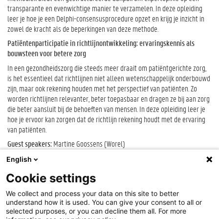
transparante en evenwichtige manier te verzamelen. In deze opleiding
leer je hoe je een Delphi-consensusprocedure opzet en krijg je inzicht in
zowel de kracht als de beperkingen van deze methode.
Patiëntenparticipatie in richtlijnontwikkeling: ervaringskennis als
bouwsteen voor betere zorg
In een gezondheidszorg die steeds meer draait om patiëntgerichte zorg,
is het essentieel dat richtlijnen niet alleen wetenschappelijk onderbouwd
zijn, maar ook rekening houden met het perspectief van patiënten. Zo
worden richtlijnen relevanter, beter toepasbaar en dragen ze bij aan zorg
die beter aansluit bij de behoeften van mensen. In deze opleiding leer je
hoe je ervoor kan zorgen dat de richtlijn rekening houdt met de ervaring
van patiënten.
Guest speakers:
Martine Goossens (Worel)
Language:
Nederlands
English
Cookie settings
Cookie-instellingen
We collect and process your data on this site to better
Over deze site
understand how it is used. You can give your consent to all or
Disclaimer
selected purposes, or you can decline them all. For more